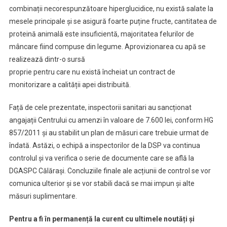
combinații necorespunzătoare hiperglucidice, nu există salate la
mesele principale și se asigură foarte puține fructe, cantitatea de
proteină animală este insuficientă, majoritatea felurilor de
mâncare fiind compuse din legume. Aprovizionarea cu apă se
realizează dintr-o sursă
proprie pentru care nu există încheiat un contract de
monitorizare a calității apei distribuită.
Față de cele prezentate, inspectorii sanitari au sancționat
angajații Centrului cu amenzi în valoare de 7.600 lei, conform HG
857/2011 și au stabilit un plan de măsuri care trebuie urmat de
îndată. Astăzi, o echipă a inspectorilor de la DSP va continua
controlul și va verifica o serie de documente care se află la
DGASPC Călărași. Concluziile finale ale acțiunii de control se vor
comunica ulterior și se vor stabili dacă se mai impun și alte
măsuri suplimentare.
Pentru a fi în permanență la curent cu ultimele noutăți și