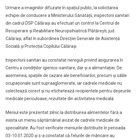
Control
Urmare a imaginilor difuzate în spațiul public, la solicitarea
La
echipei de conducere a Ministerului Sănătății, inspectorii sanitari
Centrul
din cadrul DSP Călărași au efectuat un control la Centrul de
De
Recuperare și Reabilitare Neuropsihiatrică Plătărești, jud.
Recuperare
Și
Călărași, aflat în subordinea Direcției Generale de Asistență
Reabilitare
Socială și Protecția Copilului Călărași.
Neuropsihiatrică
Plătărești
Inspectorii sanitari au constatat nereguli privind asigurarea în
Centru a condițiilor igienico-sanitare, dar și a alimentației. De
asemenea, spațiile de cazare ale beneficiarilor, precum și sălile
ocupaționale sunt supraaglomerate, iar cadrele medicale nu
colectează corect și nu etichetează recipientele pentru deșeurile
medicale periculoase, rezultate din activitatea medicală.
Meniul este prezentat zilnic la distribuirea alimentelor fără a
exista un meniu săptămânal avizat de cadrele medicale de
specialitate. Au fost verificate meniurile distribuite în perioada
03-10.01.2020 și s-a constatat că felurile de mâncare au