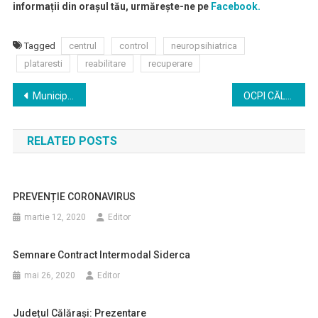
informații din orașul tău, urmărește-ne pe
Facebook.
Tagged
centrul
control
neuropsihiatrica
plataresti
reabilitare
recuperare
Navigare
Municipiul Călărași
OCPI CĂLĂRAŞI
în
RELATED POSTS
articole
PREVENȚIE CORONAVIRUS
martie 12, 2020
Editor
Semnare Contract Intermodal Siderca
mai 26, 2020
Editor
Județul Călărași: Prezentare