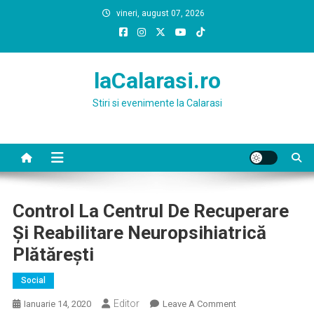
Skip
vineri, august 07, 2026
to
content
laCalarasi.ro
Stiri si evenimente la Calarasi
Control La Centrul De Recuperare
Și Reabilitare Neuropsihiatrică
Plătărești
Social
Editor
On
Ianuarie 14, 2020
Leave A Comment