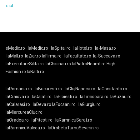
« iul.
eMedic.ro
laMedic.ro
laSpital.ro
laHotel.ro
la-Masa.ro
laMall.ro
laZiar.ro
laFirma.ro
laFacultate.ro
la-Suceava.ro
laExecutareSilita.ro
laChisinau.ro
laPiatraNeamt.ro
High-
Fashion.ro
laBalti.ro
laRomania.ro
laBucuresti.ro
laClujNapoca.ro
laConstanta.ro
laCraiova.ro
laGalati.ro
laPloiesti.ro
laTimisoara.ro
laBuzau.ro
laCalarasi.ro
laDeva.ro
laFocsani.ro
laGiurgiu.ro
laMiercureaCiuc.ro
laOradea.ro
laPitesti.ro
laRamnicuSarat.ro
laRamnicuValcea.ro
laDrobetaTurnuSeverin.ro