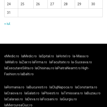
24
25
26
27
28
29
30
31
« iul.
eMedic.ro
laMedic.ro
laSpital.ro
laHotel.ro
la-Masa.ro
laMall.ro
laZiar.ro
laFirma.ro
laFacultate.ro
la-Suceava.ro
laExecutareSilita.ro
laChisinau.ro
laPiatraNeamt.ro
High-
Fashion.ro
laBalti.ro
laRomania.ro
laBucuresti.ro
laClujNapoca.ro
laConstanta.ro
laCraiova.ro
laGalati.ro
laPloiesti.ro
laTimisoara.ro
laBuzau.ro
laCalarasi.ro
laDeva.ro
laFocsani.ro
laGiurgiu.ro
laMiercureaCiuc.ro